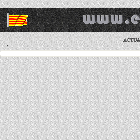
Agenda - Notícies 2013
AULES, Carpeta ppal.
Diversos
El Poble
ELAIA, 
/